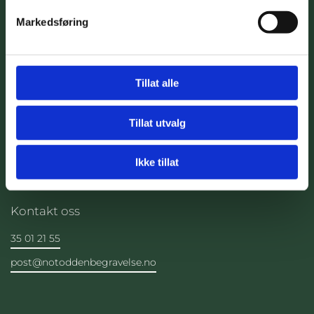
Markedsføring
Tillat alle
Adresse
Tillat utvalg
Lisleheradveien 84
3678 Notodden
Ikke tillat
Kontakt oss
35 01 21 55
post@notoddenbegravelse.no