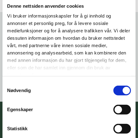
Denne nettsiden anvender cookies
Vi bruker informasjonskapsler for å gi innhold og
annonser et personlig preg, for å levere sosiale
mediefunksjoner og for å analysere trafikken vår. Vi deler
dessuten informasjon om hvordan du bruker nettstedet
Vi har tidvis problemer med vår minneside, og
vårt, med partnerne våre innen sosiale medier,
jobber med å finne ut av det.
annonsering og analysearbeid, som kan kombinere den
Bruk denne linken om du ikke får frem minnesiden
her
med annen informasjon du har gjort tilgjengelig for dem,
https://www.notodden.vareminnesider.no
eller som de har samlet inn gjennom din bruk av
tjenestene deres.
Samtykkevalg
Nødvendig
Egenskaper
Notodden Begravelsesbyrå AS
Statistikk