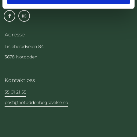
Adresse
Lisleheradveien 84
3678 Notodden
Kontakt oss
35 01 21 55
post@notoddenbegravelse.no