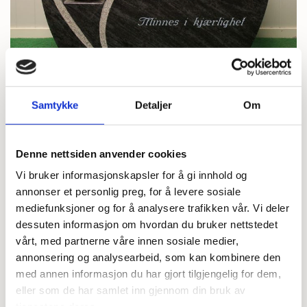
Samtykke
Detaljer
Om
Denne nettsiden anvender cookies
Vi bruker informasjonskapsler for å gi innhold og
251 Orion Blue, liten. Tomt på lager
annonser et personlig preg, for å levere sosiale
mediefunksjoner og for å analysere trafikken vår. Vi deler
dessuten informasjon om hvordan du bruker nettstedet
vårt, med partnerne våre innen sosiale medier,
På lager
annonsering og analysearbeid, som kan kombinere den
med annen informasjon du har gjort tilgjengelig for dem,
eller som de har samlet inn gjennom din bruk av
kr 23 900,00
tjenestene deres.