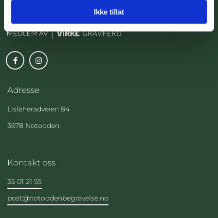
Notodden Begravelsesbyrå AS
Ikke tillat
Adresse
Lisleheradveien 84
3678 Notodden
Kontakt oss
35 01 21 55
post@notoddenbegravelse.no