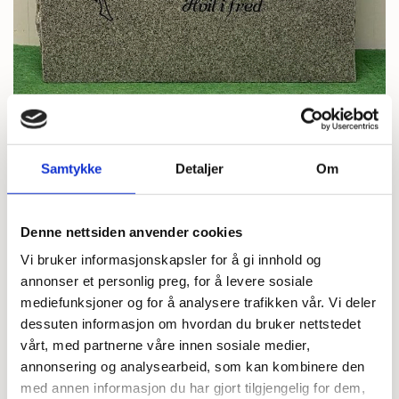
Samtykke
Detaljer
Om
Denne nettsiden anvender cookies
T82 Lys grå granitt
Vi bruker informasjonskapsler for å gi innhold og
annonser et personlig preg, for å levere sosiale
mediefunksjoner og for å analysere trafikken vår. Vi deler
dessuten informasjon om hvordan du bruker nettstedet
På lager
vårt, med partnerne våre innen sosiale medier,
annonsering og analysearbeid, som kan kombinere den
med annen informasjon du har gjort tilgjengelig for dem,
kr 15 000,00