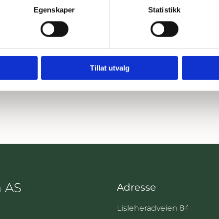
Egenskaper
Statistikk
Tillat utvalg
å AS
Adresse
Lisleheradveien 84