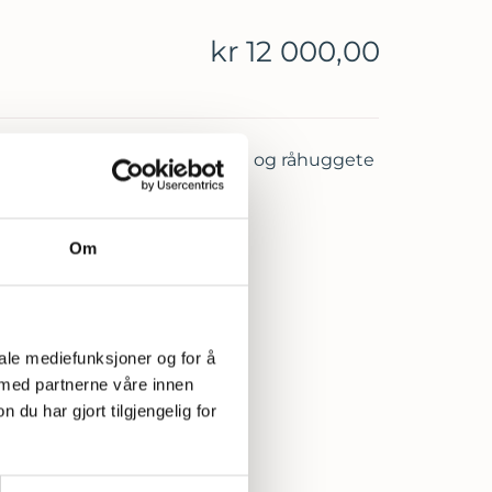
kr 12 000,00
Polert fremside, saget bakside og råhuggete
Om
iale mediefunksjoner og for å
 med partnerne våre innen
u har gjort tilgjengelig for