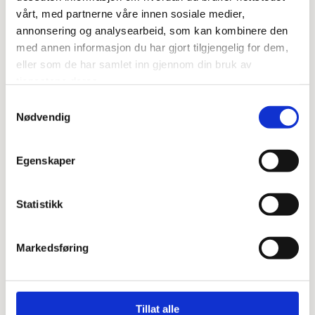
vårt, med partnerne våre innen sosiale medier,
annonsering og analysearbeid, som kan kombinere den
kr 29 000,00
med annen informasjon du har gjort tilgjengelig for dem,
eller som de har samlet inn gjennom din bruk av
tjenestene deres.
Samtykkevalg
T39 Orin Blue, polert fremside,
Nødvendig
saget bakside og kanter. Stor.
H:70 x B:65
Egenskaper
Tillegg for lykt.
Statistikk
Kan bestilles hos Nergård,
W106, pris fra kr.34.000,-
Markedsføring
Tillat alle